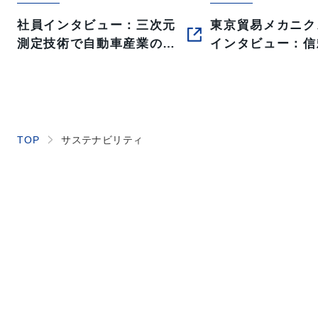
社員インタビュー：三次元
東京貿易メカニク
測定技術で自動車産業のそ
インタビュー：信
の先へ東京貿易テクノシス
ね、人を信じ、組
テムIMチームが挑む新たな
する
成長領域
サステナビリティ